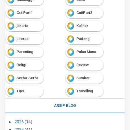
CutiPart1
CutiPart3
jakarta
Kuliner
Literasi
Padang
Parenting
Pulau Muna
Religi
Review
Serba-Serbi
Sumbar
Tips
Travelling
ARSIP BLOG
►
2026
(14)
▼
2025
(41)