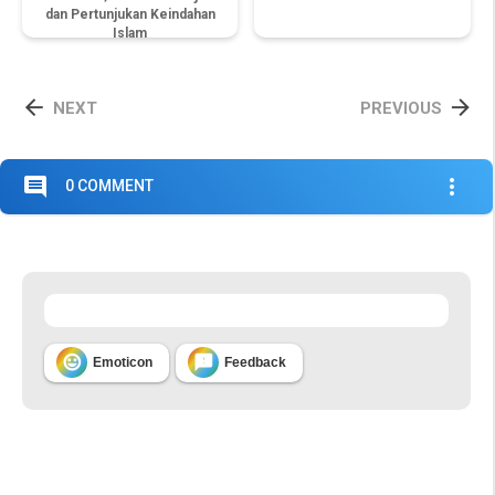
dan Pertunjukan Keindahan
Islam


NEXT
PREVIOUS
comment
more_vert
0 COMMENT


Emoticon
Feedback