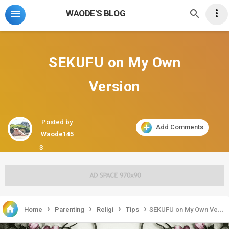



WAODE'S BLOG
SEKUFU on My Own
Version
Posted by
Add Comments
Waode145
3
›
›
›
›

Home
Parenting
Religi
Tips
SEKUFU on My Own Version