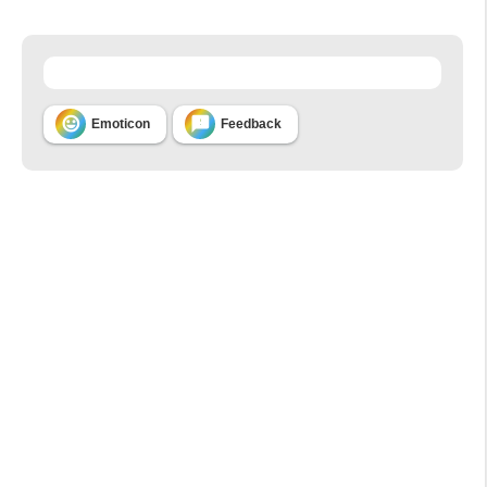


Emoticon
Feedback