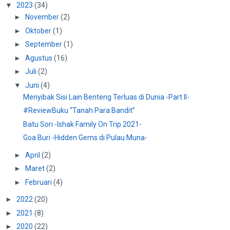
▼
2023
(34)
►
November
(2)
►
Oktober
(1)
►
September
(1)
►
Agustus
(16)
►
Juli
(2)
▼
Juni
(4)
Menyibak Sisi Lain Benteng Terluas di Dunia -Part II-
#ReviewBuku “Tanah Para Bandit”
Batu Sori -Ishak Family On Trip 2021-
Goa Buri -Hidden Gems di Pulau Muna-
►
April
(2)
►
Maret
(2)
►
Februari
(4)
►
2022
(20)
►
2021
(8)
►
2020
(22)