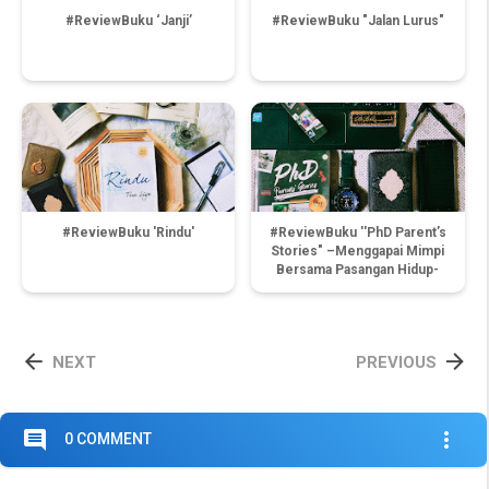
#ReviewBuku ‘Janji’
#ReviewBuku "Jalan Lurus"
#ReviewBuku 'Rindu'
#ReviewBuku ''PhD Parent’s
Stories" –Menggapai Mimpi
Bersama Pasangan Hidup-


NEXT
PREVIOUS
comment
more_vert
0 COMMENT