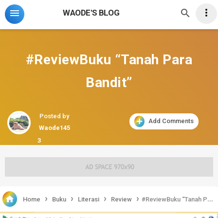



WAODE'S BLOG
#ReviewBuku “Tanah Para
Bandit”
Posted by
Add Comments
Waode145
3
›
›
›
›

Home
Buku
Literasi
Review
#ReviewBuku “Tanah Para Bandit”