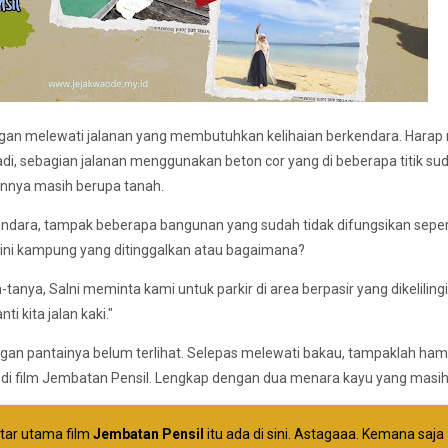
ngan melewati jalanan yang membutuhkan kelihaian berkendara. Harap
Jadi, sebagian jalanan menggunakan beton cor yang di beberapa titik su
ainnya masih berupa tanah.
endara, tampak beberapa bangunan yang sudah tidak difungsikan seper
r, ini kampung yang ditinggalkan atau bagaimana?
tanya, Salni meminta kami untuk parkir di area berpasir yang dikelilingi
ti kita jalan kaki."
an pantainya belum terlihat. Selepas melewati bakau, tampaklah ha
 di film Jembatan Pensil. Lengkap dengan dua menara kayu yang masih 
atar utama film
Jembatan Pensil
itu ada di sini. Astagaaa. Kemana saja