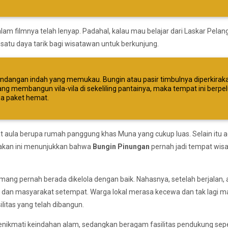
am filmnya telah lenyap. Padahal, kalau mau belajar dari Laskar Pelang
h satu daya tarik bagi wisatawan untuk berkunjung.
ndangan indah yang memukau. Bungin atau pasir timbulnya diperkirak
ang membangun vila-vila di sekeliling pantainya, maka tempat ini berpe
.a paket hemat.
pat aula berupa rumah panggung khas Muna yang cukup luas. Selain itu 
kan ini menunjukkan bahwa
Bungin Pinungan
pernah jadi tempat wis
emang pernah berada dikelola dengan baik. Nahasnya, setelah berjalan,
 dan masyarakat setempat. Warga lokal merasa kecewa dan tak lagi m
ilitas yang telah dibangun.
enikmati keindahan alam, sedangkan beragam fasilitas pendukung sepe