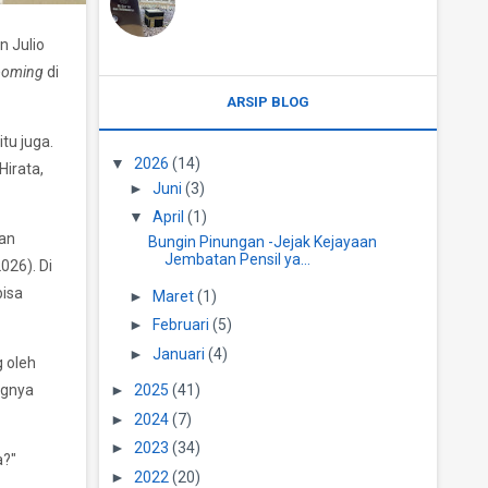
n Julio
ooming
di
ARSIP BLOG
tu juga.
▼
2026
(14)
Hirata,
►
Juni
(3)
▼
April
(1)
kan
Bungin Pinungan -Jejak Kejayaan
Jembatan Pensil ya...
026). Di
bisa
►
Maret
(1)
►
Februari
(5)
►
Januari
(4)
 oleh
►
2025
(41)
ngnya
►
2024
(7)
►
2023
(34)
a?"
►
2022
(20)