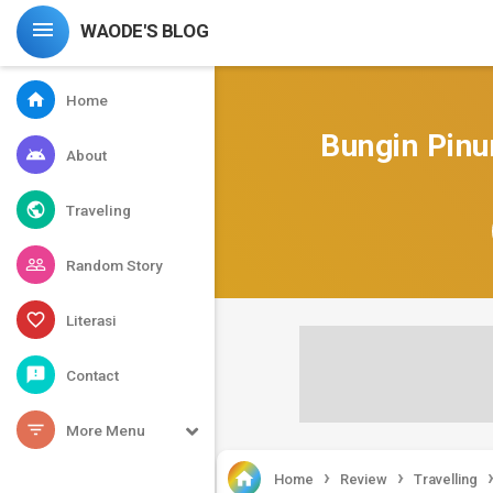

WAODE'S BLOG
home
Home
Bungin Pinu
android
About
public
Traveling
people_outline
Random Story
favorite_border
Literasi
feedback
Contact
filter_list
More Menu
›
›

Home
Review
Travelling