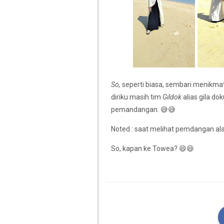
So,
seperti biasa, sembari menikma
diriku masih tim
Gildok
alias gila d
pemandangan. 😅😅
Noted : saat melihat pemdangan ala
So, kapan ke Towea? 😄😄