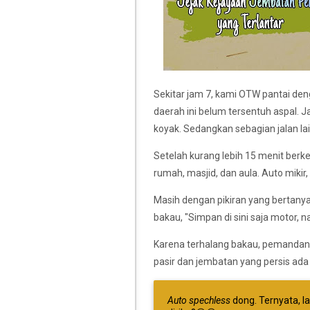
Sekitar jam 7, kami OTW pantai de
daerah ini belum tersentuh aspal. 
koyak. Sedangkan sebagian jalan l
Setelah kurang lebih 15 menit berk
rumah, masjid, dan aula. Auto miki
Masih dengan pikiran yang bertanya-
bakau, "Simpan di sini saja motor, nan
Karena terhalang bakau, pemandang
pasir dan jembatan yang persis ada
Auto spechless
dong. Ternyata, l