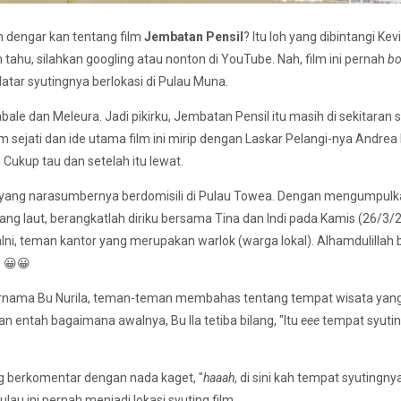
h dengar kan tentang film
Jembatan Pensil
? Itu loh yang dibintangi Kevi
tahu, silahkan googling atau nonton di YouTube. Nah, film ini pernah
b
atar syutingnya berlokasi di Pulau Muna.
ale dan Meleura. Jadi pikirku, Jembatan Pensil itu masih di sekitaran si
sejati dan ide utama film ini mirip dengan Laskar Pelangi-nya Andrea 
 Cukup tau dan setelah itu lewat.
 yang narasumbernya berdomisili di Pulau Towea. Dengan mengumpul
g laut, berangkatlah diriku bersama Tina dan Indi pada Kamis (26/3/2
ni, teman kantor yang merupakan warlok (warga lokal). Alhamdulillah 
 😀😀
rnama Bu Nurila, teman-teman membahas tentang tempat wisata yang
Dan entah bagaimana awalnya, Bu Ila tetiba bilang, "Itu
eee
tempat syuti
 berkomentar dengan nada kaget, "
haaah
, di sini kah tempat syutingny
lau ini pernah menjadi lokasi syuting film.