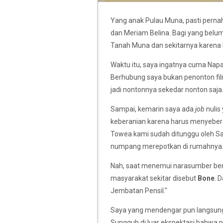
Yang anak Pulau Muna, pasti perna
dan Meriam Belina. Bagi yang belum 
Tanah Muna dan sekitarnya karena l
Waktu itu, saya ingatnya cuma Napab
Berhubung saya bukan penonton film 
jadi nontonnya sekedar nonton saja.
Sampai, kemarin saya ada
job
nulis
keberanian karena harus menyeberan
Towea kami sudah ditunggu oleh Sal
numpang merepotkan di rumahnya.
Nah, saat menemui narasumber be
masyarakat sekitar disebut
Bone
. 
Jembatan Pensil."
Saya yang mendengar pun langsung
Sungguh di luar ekspektasi bahwa pu