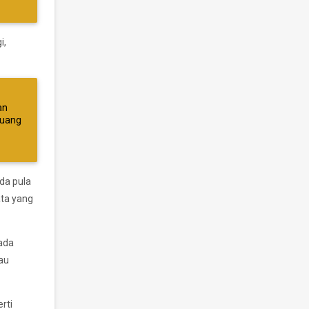
i,
an
luang
ada pula
ata yang
 ada
au
rti