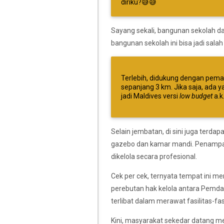
diriku?😅😅
Sayang sekali, bangunan sekolah dal
bangunan sekolah ini bisa jadi sala
Terlebih, didukung dengan pema
sepanjang 3 km. Jika saja, ada y
jadi Maldives versi
low budget
a.k
Selain jembatan, di sini juga terda
gazebo dan kamar mandi. Penampa
dikelola secara profesional.
Cek per cek, ternyata tempat ini m
perebutan hak kelola antara Pemda
terlibat dalam merawat fasilitas-fas
Kini, masyarakat sekedar datang m