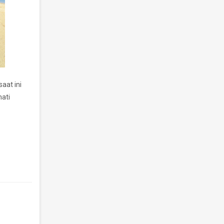
aat ini
mati