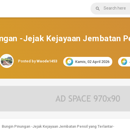

ngan -Jejak Kejayaan Jembatan Pe
Posted by
Waode1453

Kamis, 02 April 2026
›
Bungin Pinungan -Jejak Kejayaan Jembatan Pensil yang Terlantar-