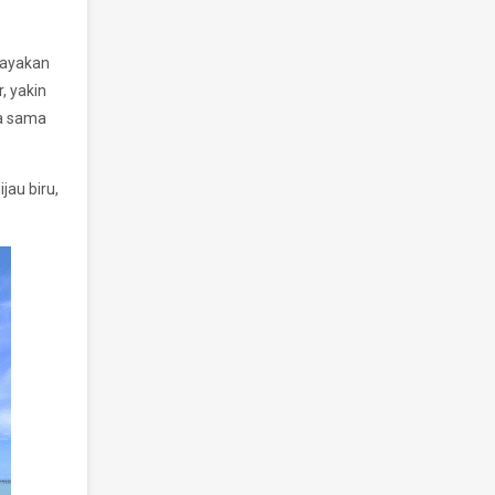
dayakan
, yakin
ka sama
jau biru,