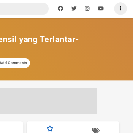

nsil yang Terlantar-
Add Comments