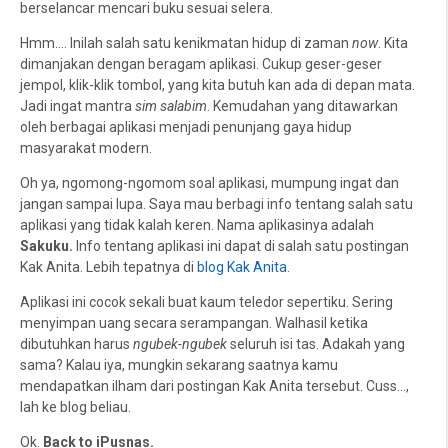
berselancar mencari buku sesuai selera.
Hmm.... Inilah salah satu kenikmatan hidup di zaman
now
. Kita
dimanjakan dengan beragam aplikasi. Cukup geser-geser
jempol, klik-klik tombol, yang kita butuh kan ada di depan mata.
Jadi ingat mantra
sim salabim
. Kemudahan yang ditawarkan
oleh berbagai aplikasi menjadi penunjang gaya hidup
masyarakat modern.
Oh ya, ngomong-ngomom soal aplikasi, mumpung ingat dan
jangan sampai lupa. Saya mau berbagi info tentang salah satu
aplikasi yang tidak kalah keren. Nama aplikasinya adalah
Sakuku.
Info tentang aplikasi ini dapat di salah satu postingan
Kak Anita. Lebih tepatnya di
blog Kak Anita
.
Aplikasi ini cocok sekali buat kaum teledor sepertiku. Sering
menyimpan uang secara serampangan. Walhasil ketika
dibutuhkan harus
ngubek-ngubek
seluruh isi tas. Adakah yang
sama? Kalau iya, mungkin sekarang saatnya kamu
mendapatkan ilham dari postingan Kak Anita tersebut. Cuss...,
lah ke blog beliau.
Ok.
Back to iPusnas.