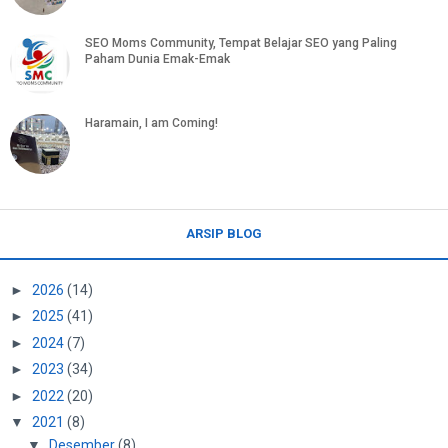
SEO Moms Community, Tempat Belajar SEO yang Paling
Paham Dunia Emak-Emak
Haramain, I am Coming!
ARSIP BLOG
►
2026
(14)
►
2025
(41)
►
2024
(7)
►
2023
(34)
►
2022
(20)
▼
2021
(8)
▼
Desember
(8)