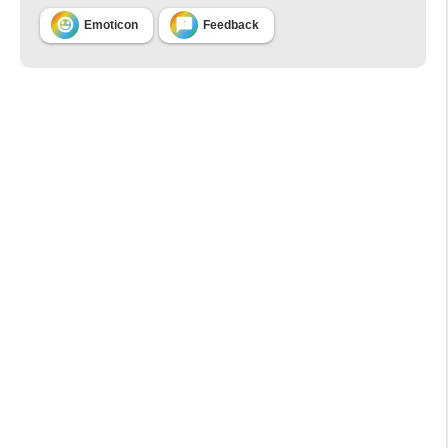


Emoticon
Feedback