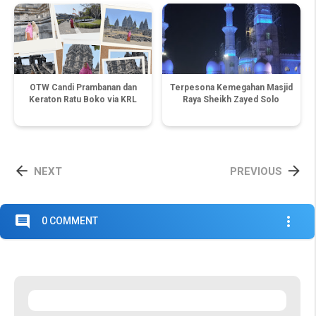
OTW Candi Prambanan dan
Terpesona Kemegahan Masjid
Keraton Ratu Boko via KRL
Raya Sheikh Zayed Solo


NEXT
PREVIOUS
comment
more_vert
0 COMMENT