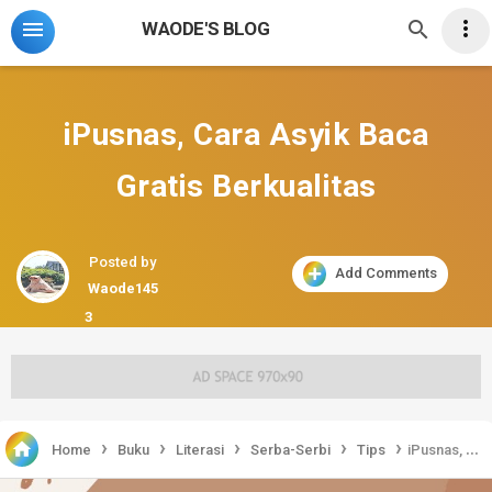



WAODE'S BLOG
iPusnas, Cara Asyik Baca
Gratis Berkualitas
Posted by
Add Comments
Waode145
3
›
›
›
›
›

Home
Buku
Literasi
Serba-Serbi
Tips
iPusnas, Cara Asyik Baca Gratis Berkualitas