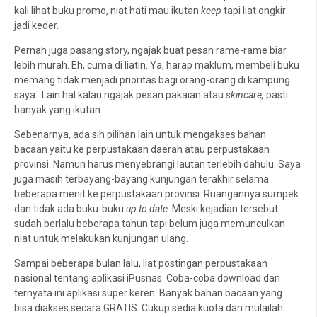
kali lihat buku promo, niat hati mau ikutan
keep
tapi liat ongkir
jadi keder.
Pernah juga pasang story, ngajak buat pesan rame-rame biar
lebih murah. Eh, cuma di liatin. Ya, harap maklum, membeli buku
memang tidak menjadi prioritas bagi orang-orang di kampung
saya.
Lain hal kalau ngajak pesan pakaian atau
skincare,
pasti
banyak yang ikutan.
Sebenarnya, ada sih pilihan lain untuk mengakses bahan
bacaan yaitu ke perpustakaan daerah atau perpustakaan
provinsi. Namun harus menyebrangi lautan terlebih dahulu. Saya
juga masih terbayang-bayang kunjungan terakhir selama
beberapa menit ke perpustakaan provinsi. Ruangannya sumpek
dan tidak ada buku-buku
up to date
. Meski kejadian tersebut
sudah berlalu beberapa tahun tapi belum juga memunculkan
niat untuk melakukan kunjungan ulang.
Sampai beberapa bulan lalu, liat postingan perpustakaan
nasional tentang aplikasi iPusnas. Coba-coba download dan
ternyata ini aplikasi super keren. Banyak bahan bacaan yang
bisa diakses secara GRATIS. Cukup sedia kuota dan mulailah