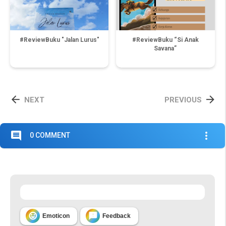
#ReviewBuku "Jalan Lurus"
#ReviewBuku “Si Anak
Savana”


NEXT
PREVIOUS
comment
more_vert
0 COMMENT


Emoticon
Feedback