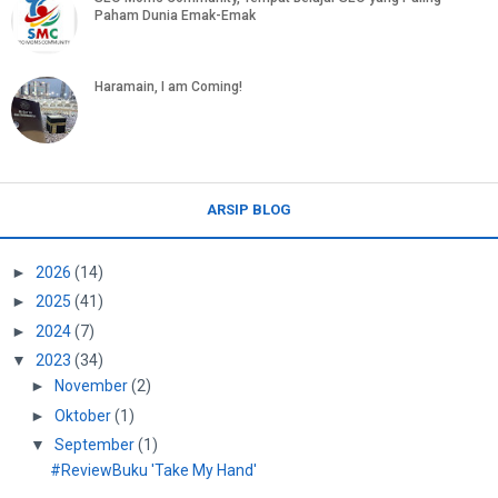
Paham Dunia Emak-Emak
Haramain, I am Coming!
ARSIP BLOG
►
2026
(14)
►
2025
(41)
►
2024
(7)
▼
2023
(34)
►
November
(2)
►
Oktober
(1)
▼
September
(1)
#ReviewBuku 'Take My Hand'