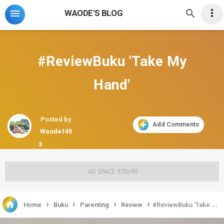



WAODE'S BLOG
#ReviewBuku 'Take My
Hand'
Posted by
Add Comments
Waode145
3
›
›
›
›

Home
Buku
Parenting
Review
#ReviewBuku 'Take My Hand'