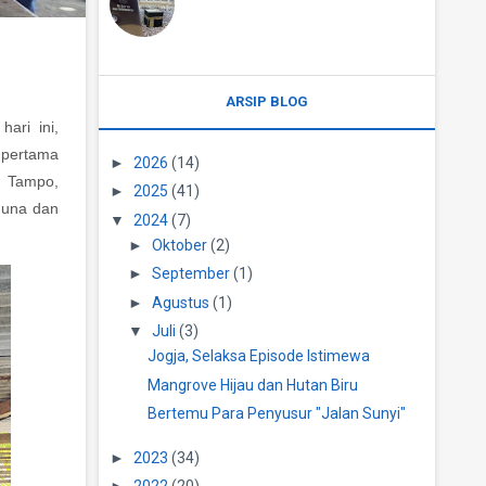
ARSIP BLOG
ari ini,
 pertama
►
2026
(14)
n Tampo,
►
2025
(41)
Muna dan
▼
2024
(7)
►
Oktober
(2)
►
September
(1)
►
Agustus
(1)
▼
Juli
(3)
Jogja, Selaksa Episode Istimewa
Mangrove Hijau dan Hutan Biru
Bertemu Para Penyusur "Jalan Sunyi"
►
2023
(34)