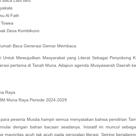
 Baca Laut Biru
yakala
mu Al Fath
u Towea
Anak Desa Kombikuno
i Rumah Baca Generasi Gemar Membaca
i Untuk Mewujudkan Masyarakat yang Literat Sebagai Penyokong 
literasi pertama di Tanah Muna. Adapun agenda Musyawarah Daerah ke-
na Raya
TBM Muna Raya Periode 2024-2029
M, para peserta Musda hampir semua menyatakan bahwa pendirian Ta
dimulai dengan bahan bacaan seadanya. Inisiatif ini muncul sebaga
ng mayoritas acuh tak acuh pada persoalan literasi. Seiring berjalann