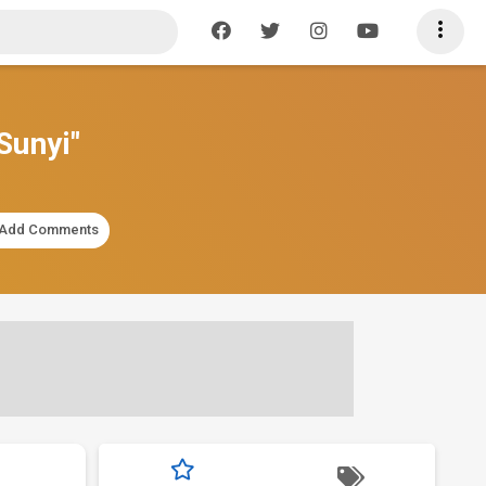

Sunyi"
Add Comments