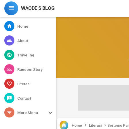

WAODE'S BLOG
home
Home
android
About
public
Traveling
people_outline
Random Story
favorite_border
Literasi
feedback
Contact
filter_list
More Menu
›
›

Home
Literasi
Bertemu Par