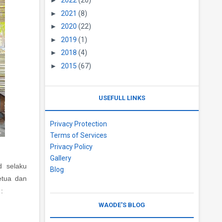
►
2022
(20)
►
2021
(8)
►
2020
(22)
►
2019
(1)
►
2018
(4)
►
2015
(67)
USEFULL LINKS
Privacy Protection
Terms of Services
Privacy Policy
Gallery
d selaku
Blog
etua dan
:
WAODE'S BLOG