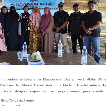
i momentum terlaksananya Musyawarah Daerah ke-1. Abdul Wahi
i Marobea dan Maulid Daniati dari Zona Madani didaulat sebagai k
 Daerah. Adapun delapan orang lainnya yang menjadi peserta adalah 
 Bina Cendekia Tampo