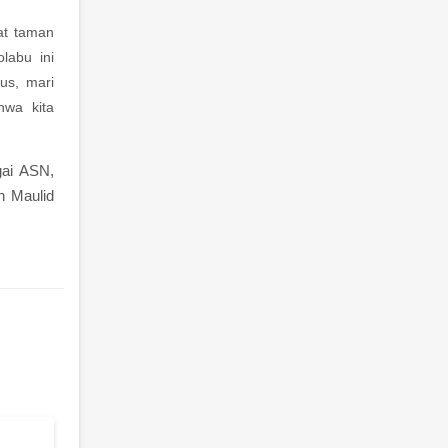
at taman
labu ini
us, mari
hwa kita
gai ASN,
n Maulid