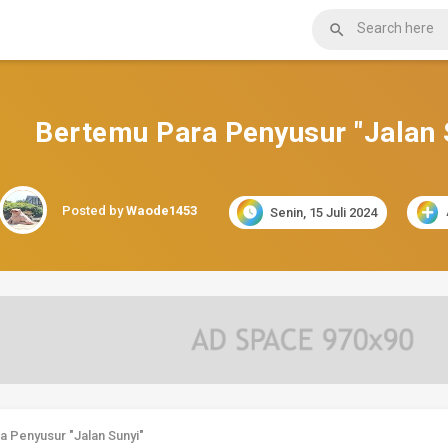

Bertemu Para Penyusur "Jalan 
Posted by
Waode1453

Senin, 15 Juli 2024
a Penyusur "Jalan Sunyi"