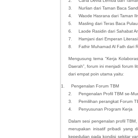
2.
Carla Devia Lemba dari Taman
3.
Nurlian dari Taman Baca Sand
4.
Waode Hasrana dari Taman Il
5.
Masling dari Teras Baca Pula
6.
Laode Rasidin dari Sahabat 
7.
Hamjani dari Emperan Literasi
8.
Fathir Muhamad Al Fath dar
Mengusung tema “Kerja Kolaboras
Daerah”, forum ini menjadi forum 
dari empat poin utama yaitu:
1.
Pengenalan Forum TBM
2.
Pengenalan Profil TBM se-Mu
3.
Pemilihan perangkat Forum 
4.
Penyusunan Program Kerja
Dalam sesi pengenalan profil TB
merupakan inisatif pribadi yang 
kepedulian pada kondisi sekitar ya