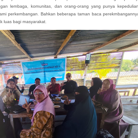
engan lembaga, komunitas, dan orang-orang yang punya kepedulia
galami perkembangan. Bahkan beberapa taman baca perekmbanganny
k luas bagi masyarakat.