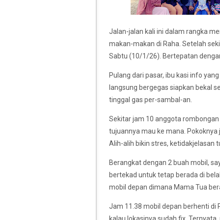
Jalan-jalan kali ini dalam rangka 
makan-makan di Raha. Setelah sekian
Sabtu (10/1/26). Bertepatan dengan
Pulang dari pasar, ibu kasi info yan
langsung bergegas siapkan bekal sea
tinggal gas per-sambal-an.
Sekitar jam 10 anggota rombongan 
tujuannya mau ke mana. Pokoknya j
Alih-alih bikin stres, ketidakjelasan 
Berangkat dengan 2 buah mobil, sa
bertekad untuk tetap berada di bel
mobil depan dimana Mama Tua berad
Jam 11.38 mobil depan berhenti di Pi
kalau lokasinya sudah fix. Ternyat