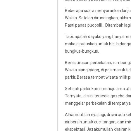
Beberapa suara menyarankan lanjut
Wakila. Setelah dirundingkan, akhirn
Pasti panas puooolll... Ditambah lag
Tapi, apalah dayaku yang hanya re
maka diputuskan untuk beli hidang
bungkus-bungkus.
Beres urusan perbekalan, rombonga
Wakila siang-siang, di pos masuk t
parkir. Berasa tempat wisata milik p
Setelah parkir kami menuju area u
Ternyata, di sini tersedia gazebo d
menggelar perbekalan di tempat ya
Alhamdulillah nya lagi, di sini ada 
air bersih untuk cuci tangan, dan m
ekspektasi. Jazakumullah khairan kat