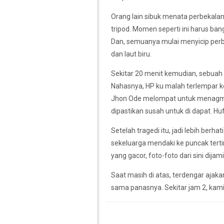
Orang lain sibuk menata perbekalan
tripod. Momen seperti ini harus ban
Dan, semuanya mulai menyicip perb
dan laut biru.
Sekitar 20 menit kemudian, sebuah t
Nahasnya, HP ku malah terlempar k
Jhon Ode melompat untuk menagmbil
dipastikan susah untuk di dapat. Huf
Setelah tragedi itu, jadi lebih berh
sekeluarga mendaki ke puncak terti
yang gacor, foto-foto dari sini dijam
Saat masih di atas, terdengar ajaka
sama panasnya. Sekitar jam 2, ka