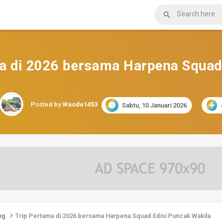

a di 2026 bersama Harpena Squad
Posted by
Waode1453

Sabtu, 10 Januari 2026
›
ng
Trip Pertama di 2026 bersama Harpena Squad Edisi Puncak Wakila