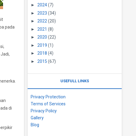
►
2024
(7)
►
2023
(34)
it
►
2022
(20)
iba pada
►
2021
(8)
►
2020
(22)
►
2019
(1)
si,
►
2018
(4)
 Jadi,
►
2015
(67)
USEFULL LINKS
menerka.
Privacy Protection
man
Terms of Services
 ada di
Privacy Policy
Gallery
Blog
erpikir