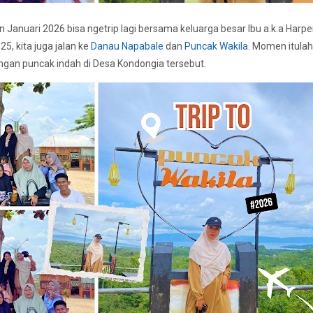
an Januari 2026 bisa ngetrip lagi bersama keluarga besar Ibu a.k.a Harp
5, kita juga jalan ke
Danau Napabale
dan
Puncak Wakila
. Momen itula
gan puncak indah di Desa Kondongia tersebut.