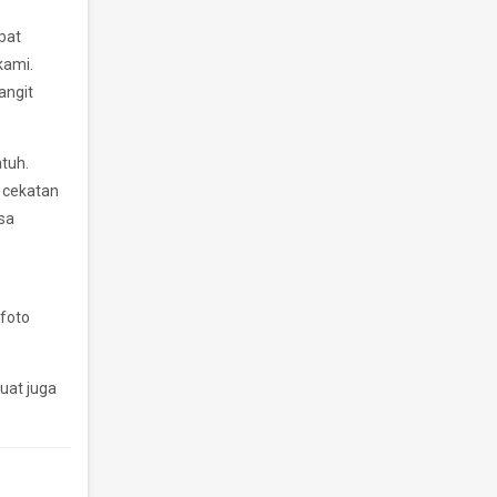
pat
kami.
angit
atuh.
 cekatan
sa
 foto
kuat juga