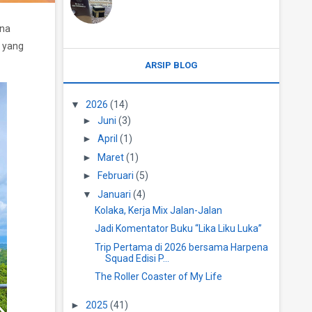
ena
h yang
ARSIP BLOG
▼
2026
(14)
►
Juni
(3)
►
April
(1)
►
Maret
(1)
►
Februari
(5)
▼
Januari
(4)
Kolaka, Kerja Mix Jalan-Jalan
Jadi Komentator Buku “Lika Liku Luka”
Trip Pertama di 2026 bersama Harpena
Squad Edisi P...
The Roller Coaster of My Life
►
2025
(41)