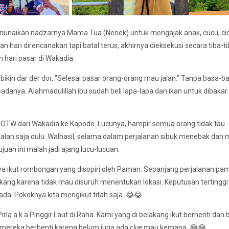
menunaikan nadzarnya Mama Tua (Nenek) untuk mengajak anak, cucu, cic
 hari direncanakan tapi batal terus, akhirnya dieksekusi secara tiba-t
 hari pasar di Wakadia.
g bikin dar der dor, "Selesai pasar orang-orang mau jalan." Tanpa basa-ba
danya. Alahmadulillah ibu sudah beli lapa-lapa dan ikan untuk dibakar.
OTW dari Wakadia ke Kapodo. Lucunya, hampir semua orang tidak tau
alan saja dulu. Walhasil, selama dalam perjalanan sibuk menebak dan 
tujuan ini malah jadi ajang lucu-lucuan.
ya ikut rombongan yang disopiri oleh Paman. Sepanjang perjalanan pa
akang karena tidak mau disuruh menentukan lokasi. Keputusan tertinggi
a. Pokoknya kita mengikut titah saja. 😂😂
rla a.k.a Pinggir Laut di Raha. Kami yang di belakang ikut berhenti dan b
a, mereka berhenti karena belum juga ada
clue
mau kemana. 😂😂