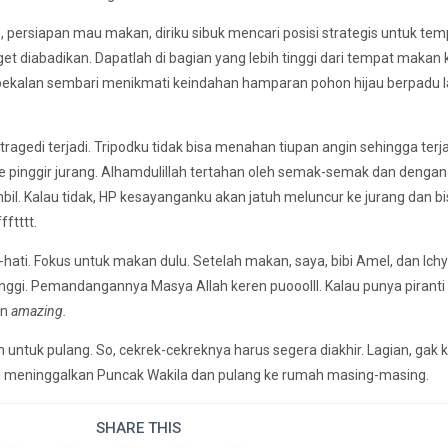
, persiapan mau makan, diriku sibuk mencari posisi strategis untuk tem
get diabadikan. Dapatlah di bagian yang lebih tinggi dari tempat makan 
ekalan sembari menikmati keindahan hamparan pohon hijau berpadu l
ragedi terjadi. Tripodku tidak bisa menahan tiupan angin sehingga terj
e pinggir jurang. Alhamdulillah tertahan oleh semak-semak dan dengan
. Kalau tidak, HP kesayanganku akan jatuh meluncur ke jurang dan bi
fftttt.
ati-hati. Fokus untuk makan dulu. Setelah makan, saya, bibi Amel, dan Ichy
nggi. Pemandangannya Masya Allah keren puooolll. Kalau punya piranti
in
amazing.
n untuk pulang. So, cekrek-cekreknya harus segera diakhir. Lagian, gak 
mi meninggalkan Puncak Wakila dan pulang ke rumah masing-masing.
SHARE THIS