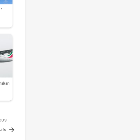
s"
nakan
OUS

Life