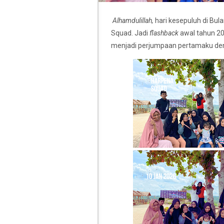
Alhamdulillah,
hari kesepuluh di Bul
Squad. Jadi
flashback
awal tahun 202
menjadi perjumpaan pertamaku den