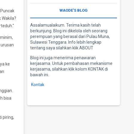
WAODE'S BLOG
e Puncak
k Wakila?
Assalamualaikum. Terima kasih telah
rteduh."
berkunjung. Blog ini dikelola oleh seorang
perempuan yang berasal dari Pulau Muna,
 minim,
Sulawesi Tenggara. Info lebih lengkap
 urusan
tentang saya silahkan klik ABOUT
Blog ini juga menerima penawaran
kerjasama. Untuk pembahasan mekanisme
ya ke
kerjasama, silahkan klik kolom KONTAK di
dan
bawah ini.
Kontak
nggian.
h bisa
 piring,