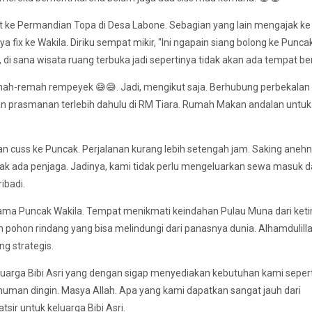
 ke Permandian Topa di Desa Labone. Sebagian yang lain mengajak k
ya fix ke Wakila. Diriku sempat mikir, "Ini ngapain siang bolong ke Punca
i, di sana wisata ruang terbuka jadi sepertinya tidak akan ada tempat be
mah-remah rempeyek 😅😅. Jadi, mengikut saja. Berhubung perbekalan
an prasmanan terlebih dahulu di RM Tiara. Rumah Makan andalan untuk
n cuss ke Puncak. Perjalanan kurang lebih setengah jam. Saking anehn
idak ada penjaga. Jadinya, kami tidak perlu mengeluarkan sewa masuk 
ribadi.
tama Puncak Wakila. Tempat menikmati keindahan Pulau Muna dari keti
an pohon rindang yang bisa melindungi dari panasnya dunia. Alhamdulilla
ng strategis.
keluarga Bibi Asri yang dengan sigap menyediakan kebutuhan kami seperti
inuman dingin. Masya Allah. Apa yang kami dapatkan sangat jauh dari
sir untuk keluarga Bibi Asri.