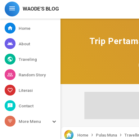

WAODE'S BLOG
home
Home
Trip Pertam
android
About
public
Traveling
people_outline
Random Story
favorite_border
Literasi
feedback
Contact
filter_list
More Menu
›
›

Home
Pulau Muna
Travelli