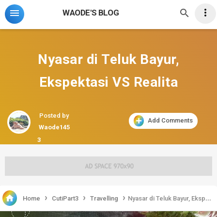



WAODE'S BLOG
Nyasar di Teluk Bayur,
Ekspektasi VS Realita
Posted by
Add Comments
Waode145
3
›
›
›

Home
CutiPart3
Travelling
Nyasar di Teluk Bayur, Ekspektasi VS Realita