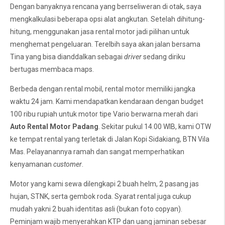
Dengan banyaknya rencana yang berrseliweran di otak, saya
mengkalkulasi beberapa opsi alat angkutan. Setelah dihitung-
hitung, menggunakan jasa rental motor jadi pilihan untuk
menghemat pengeluaran. Terelbih saya akan jalan bersama
Tina yang bisa dianddalkan sebagai
driver
sedang diriku
bertugas membaca maps.
Berbeda dengan rental mobil, rental motor memiliki jangka
waktu 24 jam. Kami mendapatkan kendaraan dengan budget
100 ribu rupiah untuk motor tipe Vario berwarna merah dari
Auto Rental Motor Padang
. Sekitar pukul 14.00 WIB, kami OTW
ke tempat rental yang terletak di Jalan Kopi Sidakiang, BTN Vila
Mas. Pelayanannya ramah dan sangat memperhatikan
kenyamanan
customer
.
Motor yang kami sewa dilengkapi 2 buah helm, 2 pasang jas
hujan, STNK, serta gembok roda. Syarat rental juga cukup
mudah yakni 2 buah identitas asli (bukan foto copyan).
Peminjam wajib menyerahkan KTP dan uang jaminan sebesar