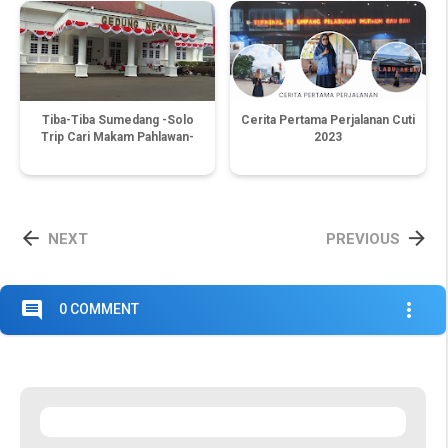
Tiba-Tiba Sumedang -Solo
Cerita Pertama Perjalanan Cuti
Trip Cari Makam Pahlawan-
2023


NEXT
PREVIOUS
comment
more_vert
0 COMMENT