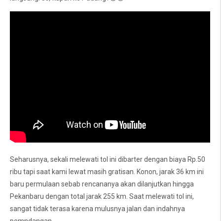
Seharusnya, sekali melewati tol ini dibarter dengan biaya Rp.50
ribu tapi saat kami lewat masih gratisan. Konon, jarak 36 km ini
baru permulaan sebab rencananya akan dilanjutkan hingga
Pekanbaru dengan total jarak 255 km. Saat melewati tol ini,
sangat tidak terasa karena mulusnya jalan dan indahnya