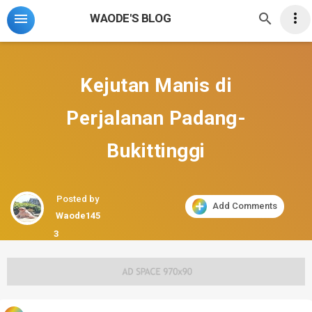



WAODE'S BLOG
Kejutan Manis di
Perjalanan Padang-
Bukittinggi
Posted by
Add Comments
Waode145
3