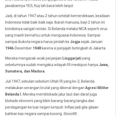
jawabannya YES, Kuy lah baca lebih lanjut.
Jadi, di tahun 1947 atau 2 tahun setelah kemerdekaan, keadaan
Indonesia tidak baik-baik saja. Ibarat manusia, bayi 2 tahun ini
kondisinya sangat rentan. Si Belanda melalui NICA seperti virus
yang masih bernafsu untuk menguasai Indonesia. Sampai-
sampai ibukota negara harus pindah ke
Jogja
sejak Januari
1946
-Desember
1948
karena si penjajah betingkah di Jakarta.
Mereka mengacak-acak perjanjian
Linggarjati
yang
sebelumnya sudah mengakui wilayah RI meskipun hanya
Jawa,
Sumatera, dan Madura.
Juli 1947, sebulan sebelum Ultah RI yang ke-2, Belanda
melakukan serangan brutal yang dikenal dengan
Agresi Militer
Belanda I.
Mereka memblokade jalur laut dan darat juga
blokade ekonomi yang bikin barang-barang langka dan
perdagangan ke luar negeri lumpuh. Inflasi jadi gila-gilaan
bahkan kas negara sampai kosong.
Sioootttt.