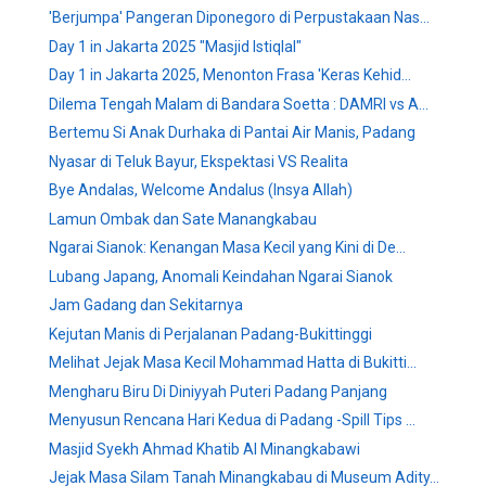
'Berjumpa' Pangeran Diponegoro di Perpustakaan Nas...
Day 1 in Jakarta 2025 "Masjid Istiqlal"
Day 1 in Jakarta 2025, Menonton Frasa 'Keras Kehid...
Dilema Tengah Malam di Bandara Soetta : DAMRI vs A...
Bertemu Si Anak Durhaka di Pantai Air Manis, Padang
Nyasar di Teluk Bayur, Ekspektasi VS Realita
Bye Andalas, Welcome Andalus (Insya Allah)
Lamun Ombak dan Sate Manangkabau
Ngarai Sianok: Kenangan Masa Kecil yang Kini di De...
Lubang Japang, Anomali Keindahan Ngarai Sianok
Jam Gadang dan Sekitarnya
Kejutan Manis di Perjalanan Padang-Bukittinggi
Melihat Jejak Masa Kecil Mohammad Hatta di Bukitti...
Mengharu Biru Di Diniyyah Puteri Padang Panjang
Menyusun Rencana Hari Kedua di Padang -Spill Tips ...
Masjid Syekh Ahmad Khatib Al Minangkabawi
Jejak Masa Silam Tanah Minangkabau di Museum Adity...