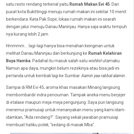
satu resto rendang terkenal yaitu
Rumah Makan Evi 45
. Dari
pusat kota Bukittinggi menuju rumah makan ini sekitar 10 menit
berkendara. Kata Pak Sopir, lokasi rumah makan ini searah
dengan jalur menuju Danau Maninjau. Hanya saja waktu tempuh
nya kurang lebih 2 jam.
Hmmmm.... lagi-lagi hanya bisa menahan keinginan untuk
melihat Danau Maninjau dan berkunjung ke
Rumah Kelahiran
Buya Hamka
. Padahal itu masuk salah satu
wishlist
utamaku.
Namun apa daya, mungkin belum rezekinya atau bisa jadi ini
pertanda untuk kembali lagi ke Sumbar.
Aamin yaa rabbal alamin.
Sampai di RM Evi 45, aroma khas masakan Minang langsung
membombardir indra penciuman. Tampak aneka menu berjejer
di etalase maupun meja-meja pengunjung. Saya pun langsung
menemui pramusaji untuk menanyakan menu yang kami idam-
idamkan, "Ada rendang?". Sayang sekali jawaban pramusaji
membuat hatiku
potek,
"sedang di masak Mba".