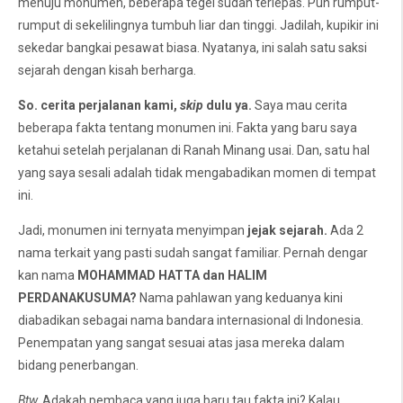
menuju monumen, beberapa tegel sudah terlepas. Pun rumput-
rumput di sekelilingnya tumbuh liar dan tinggi. Jadilah, kupikir ini
sekedar bangkai pesawat biasa. Nyatanya, ini salah satu saksi
sejarah dengan kisah berharga.
So. cerita perjalanan kami,
skip
dulu ya.
Saya mau cerita
beberapa fakta tentang monumen ini. Fakta yang baru saya
ketahui setelah perjalanan di Ranah Minang usai. Dan, satu hal
yang saya sesali adalah tidak mengabadikan momen di tempat
ini.
Jadi, monumen ini ternyata menyimpan
jejak sejarah.
Ada 2
nama terkait yang pasti sudah sangat familiar. Pernah dengar
kan nama
MOHAMMAD HATTA dan
HALIM
PERDANAKUSUMA?
Nama pahlawan yang keduanya kini
diabadikan sebagai nama bandara internasional di Indonesia.
Penempatan yang sangat sesuai atas jasa mereka dalam
bidang penerbangan.
Btw,
Adakah pembaca yang juga baru tau fakta ini? Kalau