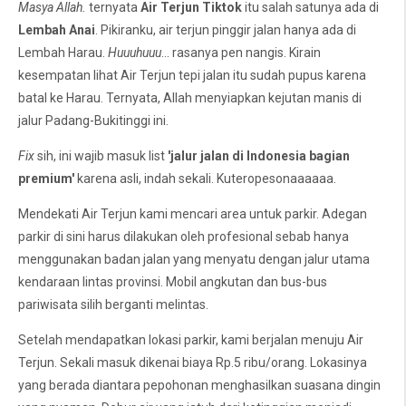
Masya Allah.
ternyata
Air Terjun Tiktok
itu salah satunya ada di
Lembah Anai
. Pikiranku, air terjun pinggir jalan hanya ada di
Lembah Harau.
Huuuhuuu
... rasanya pen nangis. Kirain
kesempatan lihat Air Terjun tepi jalan itu sudah pupus karena
batal ke Harau. Ternyata, Allah menyiapkan kejutan manis di
jalur Padang-Bukitinggi ini.
Fix
sih, ini wajib masuk list
'jalur jalan di Indonesia bagian
premium'
karena asli, indah sekali. Kuteropesonaaaaaa.
Mendekati Air Terjun kami mencari area untuk parkir. Adegan
parkir di sini harus dilakukan oleh profesional sebab hanya
menggunakan badan jalan yang menyatu dengan jalur utama
kendaraan lintas provinsi. Mobil angkutan dan bus-bus
pariwisata silih berganti melintas.
Setelah mendapatkan lokasi parkir, kami berjalan menuju Air
Terjun. Sekali masuk dikenai biaya Rp.5 ribu/orang. Lokasinya
yang berada diantara pepohonan menghasilkan suasana dingin