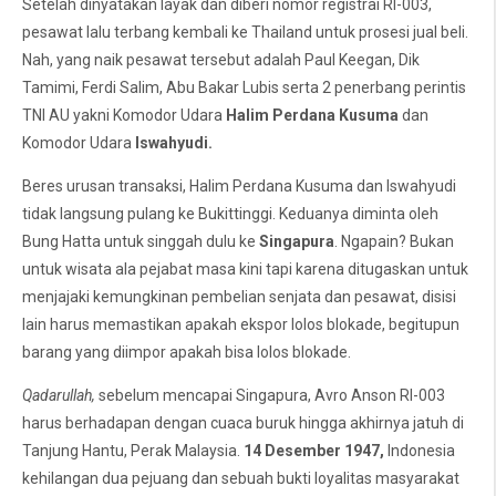
Setelah dinyatakan layak dan diberi nomor registrai RI-003,
pesawat lalu terbang kembali ke Thailand untuk prosesi jual beli.
Nah, yang naik pesawat tersebut adalah Paul Keegan, Dik
Tamimi, Ferdi Salim, Abu Bakar Lubis serta 2 penerbang perintis
TNI AU yakni Komodor Udara
Halim Perdana Kusuma
dan
Komodor Udara
Iswahyudi.
Beres urusan transaksi, Halim Perdana Kusuma dan Iswahyudi
tidak langsung pulang ke Bukittinggi. Keduanya diminta oleh
Bung Hatta untuk singgah dulu ke
Singapura
. Ngapain? Bukan
untuk wisata ala pejabat masa kini tapi karena ditugaskan untuk
menjajaki kemungkinan pembelian senjata dan pesawat, disisi
lain harus memastikan apakah ekspor lolos blokade, begitupun
barang yang diimpor apakah bisa lolos blokade.
Qadarullah,
sebelum mencapai Singapura, Avro Anson RI-003
harus berhadapan dengan cuaca buruk hingga akhirnya jatuh di
Tanjung Hantu, Perak Malaysia.
14 Desember 1947,
Indonesia
kehilangan dua pejuang dan sebuah bukti loyalitas masyarakat