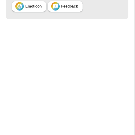


Emoticon
Feedback