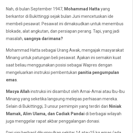
Nah, di bulan September 1947,
Mohammad Hatta
yang
berkantor di Bukittinggi sejak bulan Juni mencetuskan ide
membeli pesawat. Pesawat ini dimaksudkan untuk menembus
blokade, alat angkutan, dan persiapan perang. Tapi, yang jadi
masalah,
uangnya darimana?
Mohammad Hatta sebagai Urang Awak, mengajak masyarakat
Minang untuk patungan beli pesawat. Ajakan ini semakin kuat
saat beliau menggunakan posisi sebagai Wapres dengan
mengeluarkan instruksi pembentukan
panitia pengumpulan
emas
.
Masya Allah
instruksi ini disambut oleh Amai-Amai atau Ibu-Ibu
Minang yang seketika langsung melepas perhiasan mereka.
Selain di Bukittinggi, 3 unsur pemimpin yang terdiri dari
Niniak
Mamak, Alim Ulama, dan Cadiak Pandai
di berbagai wilayah
juga menggelar rapat akbar penggalangan donasi.
Dari sini berhasil dikumpulkan sekitar 14 atau15 kg emas (ada